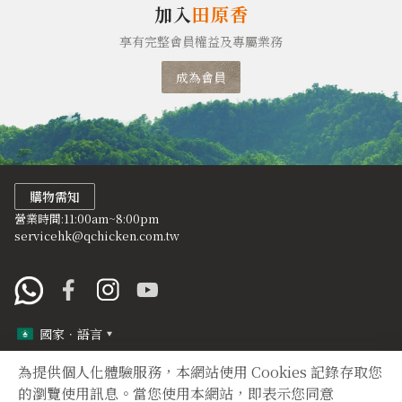
加入
田原香
享有完整會員權益及專屬業務
成為會員
購物需知
營業時間:11:00am~8:00pm
servicehk@qchicken.com.tw
國家．語言
為提供個人化體驗服務，本網站使用 Cookies 記錄存取您
定型化契約
隱私權聲明
的瀏覽使用訊息。當您使用本網站，即表示您同意