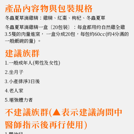
產品內容物與包裝規格
冬蟲夏草滴雞精：雞精、紅棗、枸杞、冬蟲夏草
冬蟲夏草滴雞精一盒〔20包裝〕：每盒都用約自然雞全雞
3.5隻的肉量進窯， 一盒分成20包，每包約60cc(約4分滿的
一般飯碗的量) 。
建議族群
1.一般成年人(男性及女性)
2.坐月子
3.小產排淨3日後
4.老人家
5
.增強體力者
不建議族群(▲表示建議詢問中
醫師指示後再行使用)