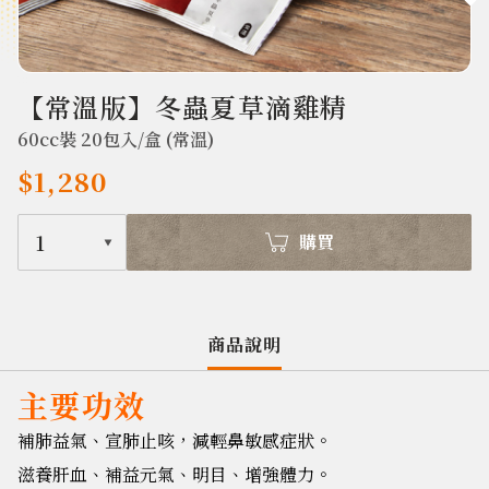
709
【常溫版】冬蟲夏草滴雞精
60cc裝 20包入/盒 (常溫)
$1,280
1
購買
商品說明
主要功效
補肺益氣、宣肺止咳，減輕鼻敏感症狀。
滋養肝血、補益元氣、明目、增強體力。