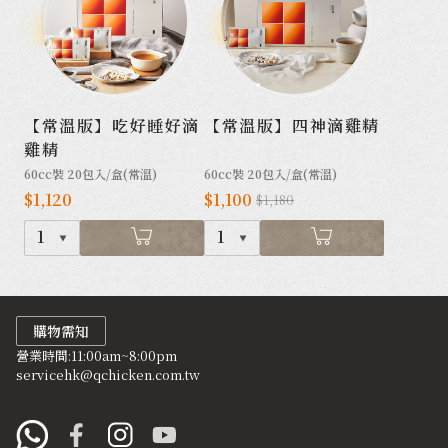
【常溫版】吃好睡好滴
【常溫版】四神滴雞精
雞精
60cc裝 20包入/盒(常溫)
60cc裝 20包入/盒(常溫)
$1,120
$1,100
$1,180
1
1
購物需知
營業時間:11:00am~8:00pm
servicehk@qchicken.com.tw