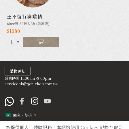
王不留行滴雞精
60cc裝 20包入/盒 (冷凍版)
$1080
1
購物需知
營業時間:11:00am~8:00pm
servicehk@qchicken.com.tw
國家．語言
為提供個人化體驗服務，本網站使用 Cookies 記錄存取您