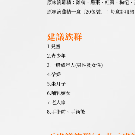
原味滴雞精：雞精、黑棗、紅棗、枸杞、
原味滴雞精一盒〔20包裝〕：每盒都用約自
建議族群
1.兒童
2.青少年
3.一般成年人(男性及女性)
4.孕婦
5.坐月子
6.哺乳婦女
7.老人家
8.手術前、手術後