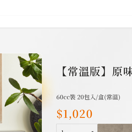
504
【常溫版】原
60cc裝 20包入/盒(常溫)
$1,020