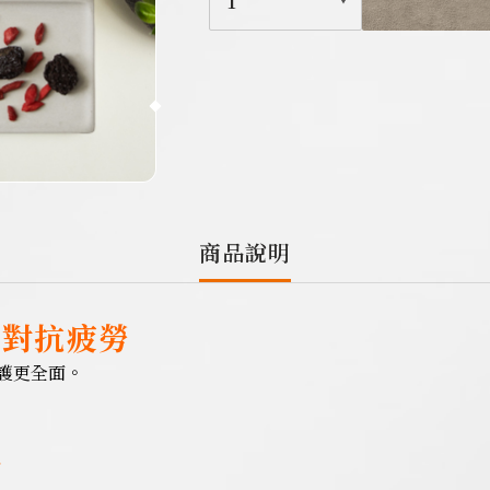
1
商品說明
、對抗疲勞
護更全面。
格