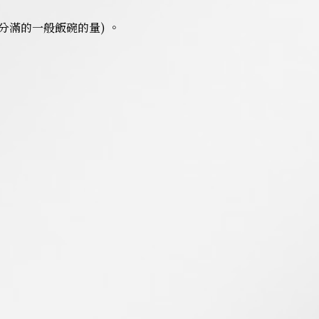
4分滿的一般飯碗的量) 。