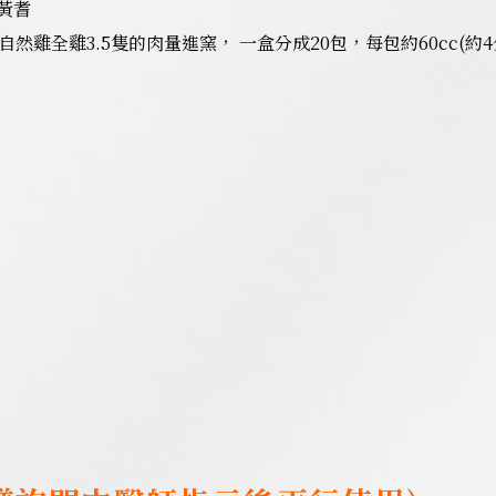
黃耆
然雞全雞3.5隻的肉量進窯， 一盒分成20包，每包約60cc(約