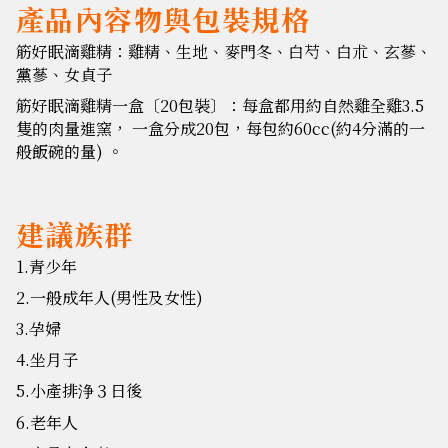
產品內容物與包裝規格
筋好眠滴雞精：雞精、生地、麥門冬、白芍、白朮、玄蔘、
黨蔘、女貞子
筋好眠滴雞精一盒〔20包裝〕：每盒都用約自然雞全雞3.5
隻的肉量進窯， 一盒分成20包，每包約60cc(約4分滿的一
般飯碗的量) 。
建議族群
1.青少年
2.一般成年人(男性及女性)
3.孕婦
4.坐月子
5.小產排浄３日後
6.老年人