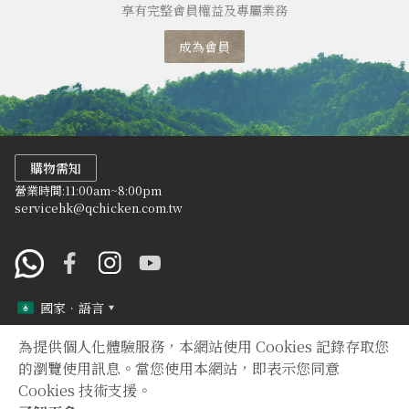
享有完整會員權益及專屬業務
成為會員
購物需知
營業時間:11:00am~8:00pm
servicehk@qchicken.com.tw
國家．語言
為提供個人化體驗服務，本網站使用 Cookies 記錄存取您
定型化契約
隱私權聲明
的瀏覽使用訊息。當您使用本網站，即表示您同意
Cookies 技術支援。
Copyright © 2012 TIAN YUAN XIANG All right reserved.