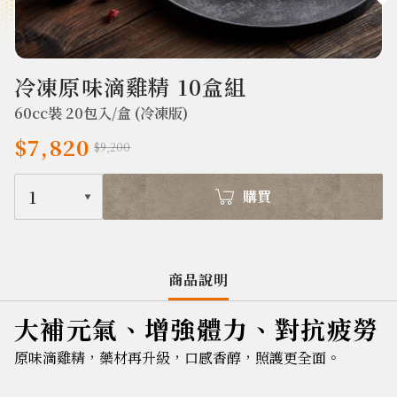
720
冷凍原味滴雞精 10盒組
60cc裝 20包入/盒 (冷凍版)
$7,820
$9,200
1
購買
商品說明
大補元氣、增強體力、對抗疲勞
原味滴雞精，藥材再升級，口感香醇，照護更全面。