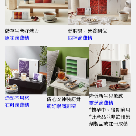
儲存生產好體力
健脾胃，營養到位
原味滴雞精
四神滴雞精
降低新生兒敏感
燥熱不用愁
清心安神強筋骨
靈芝滴雞精
石斛滴雞精
筋好眠滴雞精
*懷孕中、後期適用
*此產品並非註冊藥
劑製品或註冊成藥