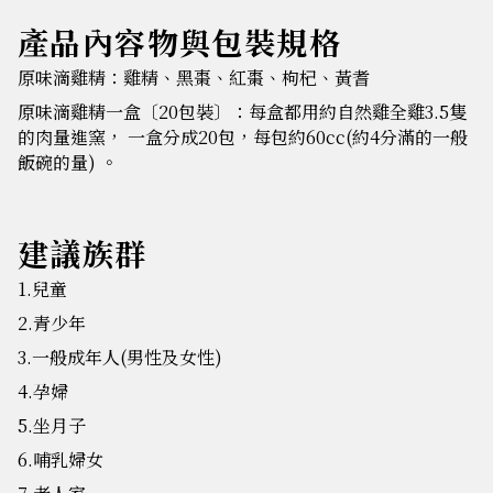
產品內容物與包裝規格
原味滴雞精：雞精、黑棗、紅棗、枸杞、黃耆
原味滴雞精一盒〔20包裝〕：每盒都用約自然雞全雞3.5隻
的肉量進窯， 一盒分成20包，每包約60cc(約4分滿的一般
飯碗的量) 。
建議族群
1.兒童
2.青少年
3.一般成年人(男性及女性)
4.孕婦
5.坐月子
6.哺乳婦女