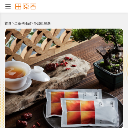
首頁
>
全系列產品
>
多盒組速選