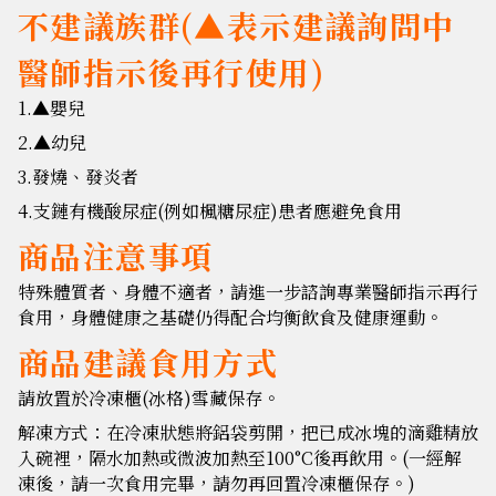
不建議族群(▲表示建議詢問中
醫師指示後再行使用)
1.▲嬰兒
2.▲幼兒
3.發燒、發炎者
4.支鏈有機酸尿症(例如楓糖尿症)患者應避免食用
商品注意事項
特殊體質者、身體不適者，請進一步諮詢專業醫師指示再行
食用，身體健康之基礎仍得配合均衡飲食及健康運動。
商品建議食用方式
請放置於冷凍櫃(冰格)雪藏保存。
解凍方式：在冷凍狀態將鋁袋剪開，把已成冰塊的滴雞精放
入碗裡，隔水加熱或微波加熱至100°C後再飲用。(一經解
凍後，請一次食用完畢，請勿再回置冷凍櫃保存。)