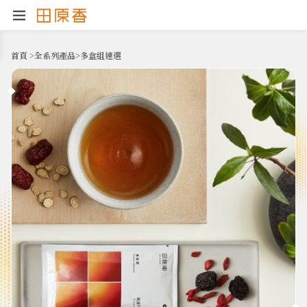
首頁
>
全系列產品
>
多盒組速選