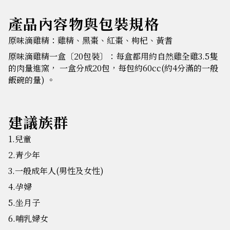
產品內容物與包裝規格
原味滴雞精：雞精、黑棗、紅棗、枸杞、黃耆
原味滴雞精一盒〔20包裝〕：每盒都用約自然雞全雞3.5隻
的肉量進窯， 一盒分成20包，每包約60cc(約4分滿的一般
飯碗的量) 。
建議族群
1.兒童
2.青少年
3.一般成年人(男性及女性)
4.孕婦
5.坐月子
6.哺乳婦女