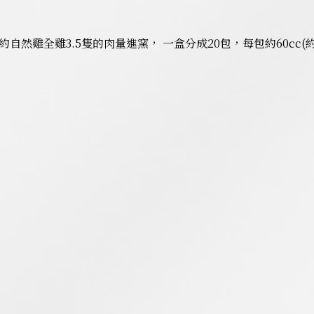
自然雞全雞3.5隻的肉量進窯， 一盒分成20包，每包約60cc(