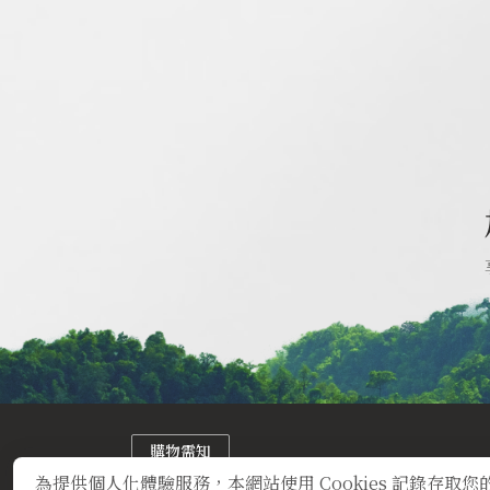
購物需知
營業時間:11:00am~8:00pm
為提供個人化體驗服務，本網站使用 Cookies 記錄存取您