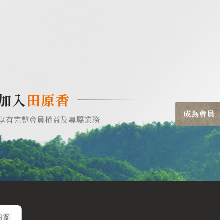
加入
田原香
成為會員
享有完整會員權益及專屬業務
的瀏