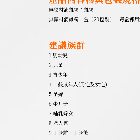
無藥材滴雞精：雞精。
無藥材滴雞精一盒〔20包裝〕：每盒都用約
建議族群
1.嬰幼兒
2.兒童
3.青少年
4.一般成年人(男性及女性)
5.孕婦
6.坐月子
7.哺乳婦女
8.老人家
9.手術前、手術後