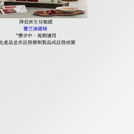
降低新生兒敏感
靈芝滴雞精
*懷孕中、後期適用
*此產品並非註冊藥劑製品或註冊成藥