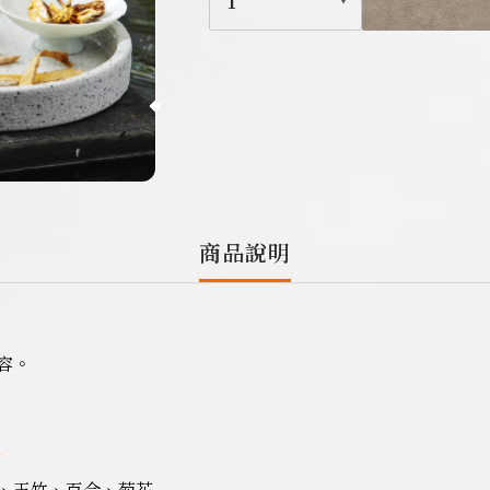
1
商品說明
容。
格
、玉竹、百合、菊花