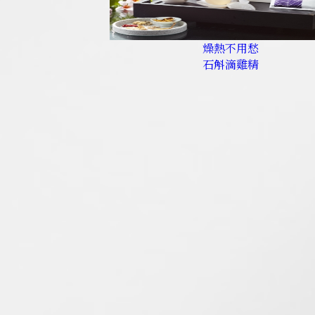
燥熱不用愁
石斛滴雞精