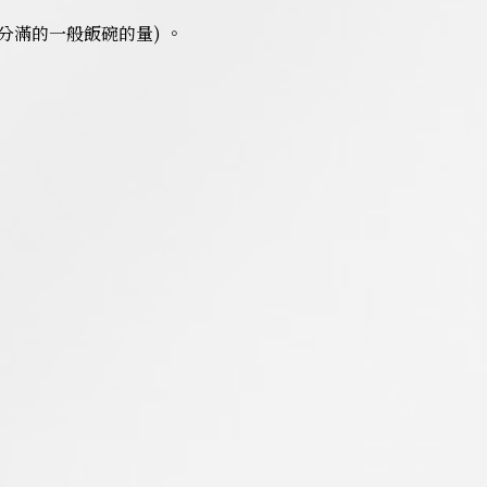
4分滿的一般飯碗的量) 。