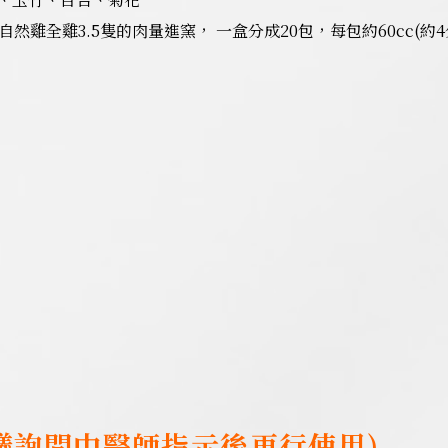
然雞全雞3.5隻的肉量進窯， 一盒分成20包，每包約60cc(約
議詢問中醫師指示後再行使用)