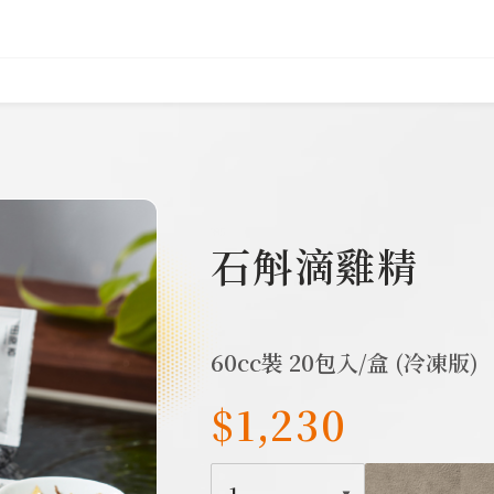
385
石斛滴雞精
60cc裝 20包入/盒 (冷凍版)
$1,230