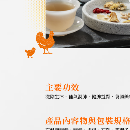
主要功效
滋陰生津、補氣潤肺、健脾益腎、養顏美
產品內容物與包裝規
石斛滴雞精：雞精、枸杞、石斛、麥門冬