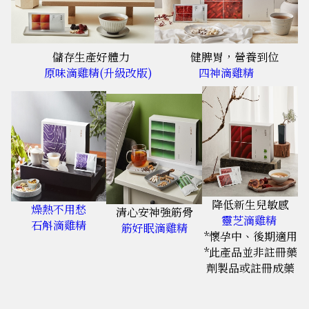
儲存生產好體力
健脾胃，營養到位
原味滴雞精(升級改版)
四神滴雞精
降低新生兒敏感
燥熱不用愁
清心安神強筋骨
靈芝滴雞精
石斛滴雞精
筋好眠滴雞精
*懷孕中、後期適用
*此產品並非註冊藥
劑製品或註冊成藥