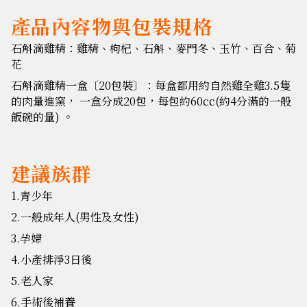
產品內容物與包裝規格
石斛滴雞精：雞精、枸杞、石斛、麥門冬、玉竹、百合、菊
花
石斛滴雞精一盒〔20包裝〕：每盒都用約自然雞全雞3.5隻
的肉量進窯， 一盒分成20包，每包約60cc(約4分滿的一般
飯碗的量) 。
建議族群
1.青少年
2.一般成年人(男性及女性)
3.孕婦
4.小產排淨3日後
5.老人家
6.手術後補養