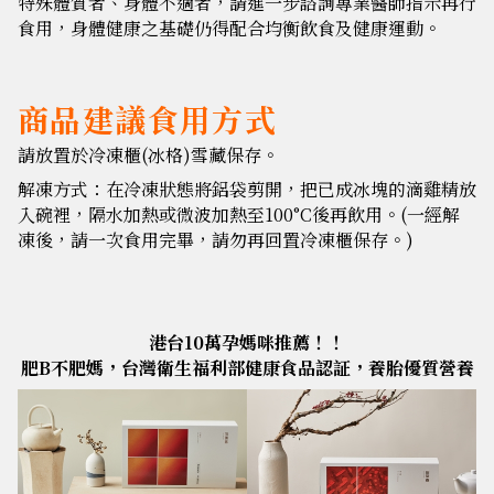
特殊體質者、身體不適者，請進一步諮詢專業醫師指示再行
食用，身體健康之基礎仍得配合均衡飲食及健康運動。
商品建議食用方式
請放置於冷凍櫃(冰格)雪藏保存。
解凍方式：在冷凍狀態將鋁袋剪開，把已成冰塊的滴雞精放
入碗裡，隔水加熱或微波加熱至100°C後再飲用。(一經解
凍後，請一次食用完畢，請勿再回置冷凍櫃保存。)
港台10萬孕媽咪推薦！！
肥B不肥媽，台灣衛生福利部健康食品認証，養胎優質營養