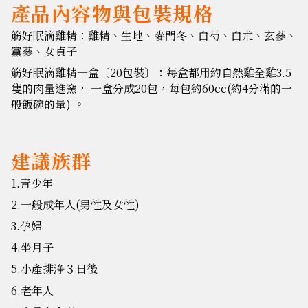
產品內容物與包裝規格
筋好眠滴雞精：雞精、生地、麥門冬、白芍、白朮、玄蔘、
黨蔘、女貞子
筋好眠滴雞精一盒〔20包裝〕：每盒都用約自然雞全雞3.5
隻的肉量進窯， 一盒分成20包，每包約60cc(約4分滿的一
般飯碗的量) 。
建議族群
1.青少年
2.一般成年人(男性及女性)
3.孕婦
4.坐月子
5.小產排浄３日後
6.老年人