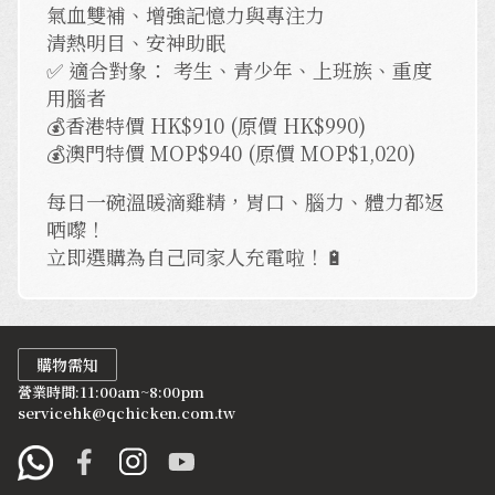
氣血雙補、增強記憶力與專注力
清熱明目、安神助眠
✅ 適合對象： 考生、青少年、上班族、重度
用腦者
💰香港特價 HK$910 (原價 HK$990)
💰澳門特價 MOP$940 (原價 MOP$1,020)
每日一碗溫暖滴雞精，胃口、腦力、體力都返
哂嚟！
立即選購為自己同家人充電啦！🔋
購物需知
營業時間:11:00am~8:00pm
servicehk@qchicken.com.tw