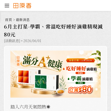
首頁
>
最新消息
6月主打星-學霸、常溫吃好睡好滴雞精現減
80元
{活動訊息}
2026/06/01
踏入六月天氣悶熱☀️