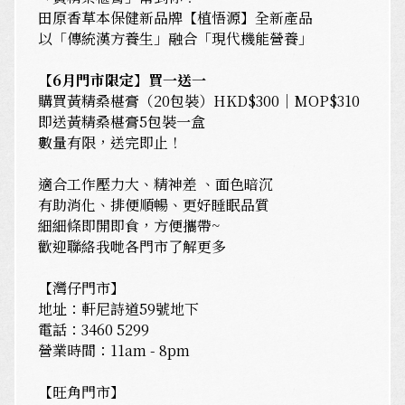
田原香草本保健新品牌【植悟源】全新產品
以「傳統漢方養生」融合「現代機能營養」
【6月門市限定】買一送一
購買黃精桑椹膏（20包裝）HKD$300｜MOP$310
即送黃精桑椹膏5包裝一盒
數量有限，送完即止！
適合工作壓力大、精神差 、面色暗沉
有助消化、排便順暢、更好睡眠品質
細細條即開即食，方便攜帶~
歡迎聯絡我哋各門市了解更多
【灣仔門市】
地址：軒尼詩道59號地下
電話：3460 5299
營業時間：11am - 8pm
【旺角門市】