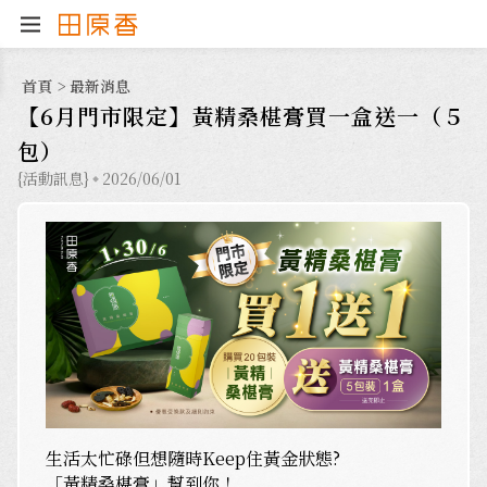
首頁
>
最新消息
【6月門市限定】黃精桑椹膏買一盒送一（５
包）
{活動訊息}
2026/06/01
生活太忙碌但想隨時Keep住黃金狀態?
「黃精桑椹膏」幫到你！